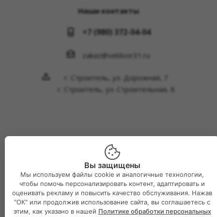
Наши контакты
+7 (980) 372-04-04
zakaz@veldvor31.ru
г. Строитель, ул. Дорожная, 7
г. Строитель, ул. Строительная, 8
2026 © Интернет-магазин Великий двор
Вы защищены
Мы используем файлы cookie и аналогичные технологии,
чтобы помочь персонализировать контент, адаптировать и
оценивать рекламу и повысить качество обслуживания. Нажав
"ОК" или продолжив использование сайта, вы соглашаетесь с
этим, как указано в нашей
Политике обработки персональных