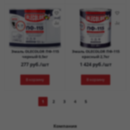
Эмаль OLECOLOR ПФ-115
Эмаль OLECOLOR ПФ-115
черный 0,5кг
красный 2,7кг
277
руб.
/шт
1 424
руб.
/шт
В корзину
В корзину
1
2
3
4
5
Компания