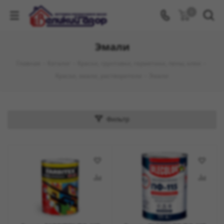
0
Эмали
Главная
-
Каталог
-
Краски, грунтовки, герметики, пены, клеи
-
Краски, эмали, растворители
-
Эмали
Фильтр