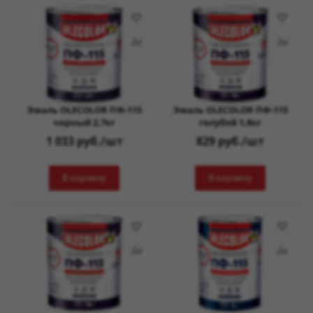
Эмаль OLECOLOR ПФ-115
Эмаль OLECOLOR ПФ-115
черный 2,7кг
голубой 1,8кг
1 033
руб.
/шт
829
руб.
/шт
В корзину
В корзину