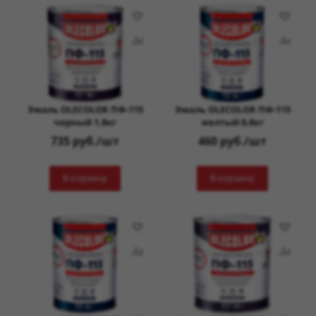
Эмаль OLECOLOR ПФ-115
Эмаль OLECOLOR ПФ-115
черный 1,8кг
желтый 0,8кг
735
руб.
/шт
460
руб.
/шт
В корзину
В корзину