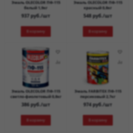
Эмаль OLECOLOR ПФ-115
Эмаль OLECOLOR ПФ-115
белый 1,9кг
красный 0,8кг
937
руб.
/шт
548
руб.
/шт
В корзину
В корзину
Эмаль OLECOLOR ПФ-115
Эмаль FARBITEX ПФ-115
светло-фиолетовый 0,8кг
персиковый 2,7кг
386
руб.
/шт
974
руб.
/шт
В корзину
В корзину