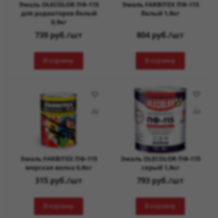
Эмаль OLECOLOR ПФ-115
Эмаль FARBITEX ПФ-115
для радиаторов белый
белый 1,8кг
0,9кг
739
руб.
/шт
804
руб.
/шт
В корзину
В корзину
Эмаль FARBITEX ПФ-115
Эмаль OLECOLOR ПФ-115
морская волна 0,8кг
серый 1,8кг
315
руб.
/шт
793
руб.
/шт
В корзину
В корзину