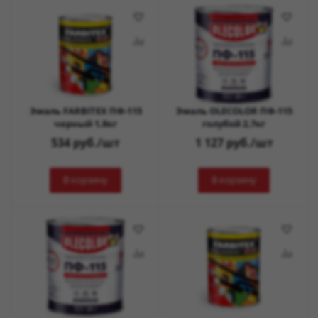
Эмаль FARBITEX ПФ-115
Эмаль OLECOLOR ПФ-115
черный 1,8кг
голубой 2,7кг
534
руб.
/шт
1 127
руб.
/шт
В корзину
В корзину