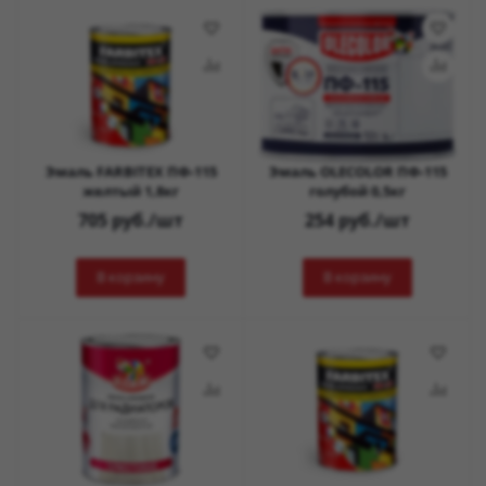
Эмаль FARBITEX ПФ-115
Эмаль OLECOLOR ПФ-115
желтый 1,8кг
голубой 0,5кг
705
руб.
/шт
254
руб.
/шт
В корзину
В корзину