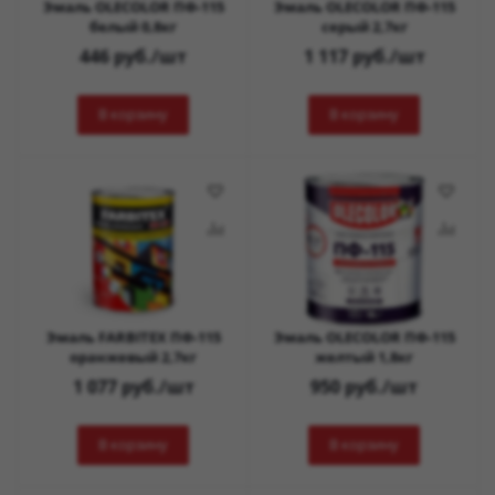
Эмаль OLECOLOR ПФ-115
Эмаль OLECOLOR ПФ-115
белый 0,8кг
серый 2,7кг
446
руб.
/шт
1 117
руб.
/шт
В корзину
В корзину
Эмаль FARBITEX ПФ-115
Эмаль OLECOLOR ПФ-115
оранжевый 2,7кг
желтый 1,8кг
1 077
руб.
/шт
950
руб.
/шт
В корзину
В корзину