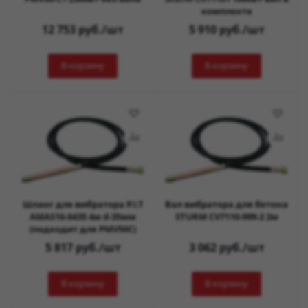
комплекте
12 753
руб.
/шт
5 910
руб.
/шт
В корзину
В корзину
Шланг для вибратора P.I.T
Вал вибратора для бетона
AMAS16-0435 4м d-35мм
STURM CV7110-999-2 2м
(подходит для PMV50C)
5 817
руб.
/шт
3 062
руб.
/шт
В корзину
В корзину