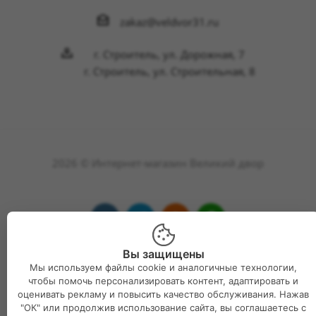
zakaz@veldvor31.ru
г. Строитель, ул. Дорожная, 7
г. Строитель, ул. Строительная, 8
2026 © Интернет-магазин Великий двор
Вы защищены
Мы используем файлы cookie и аналогичные технологии,
чтобы помочь персонализировать контент, адаптировать и
оценивать рекламу и повысить качество обслуживания. Нажав
"ОК" или продолжив использование сайта, вы соглашаетесь с