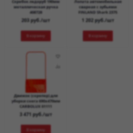
Скребок ледоруб 190мм
Лопата автомобильная
металлическая ручка
сварная с зубьями
408728
FINLAND Shark 2375
203
руб.
/шт
1 202
руб.
/шт
В корзину
В корзину
Движок (скрепер) для
уборки снега 690х470мм
CARBOLUX 01111
3 471
руб.
/шт
В корзину