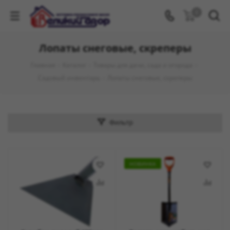
0
Лопаты снеговые, скреперы
Главная
-
Каталог
-
Товары для дачи, сада и огорода
-
Садовый инвентарь
-
Лопаты снеговые, скреперы
Фильтр
НОВИНКА