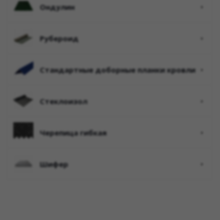
ондулин
рубероид
стандартные доборные планки кровли
стеклоизол
черепица гибкая
шифер