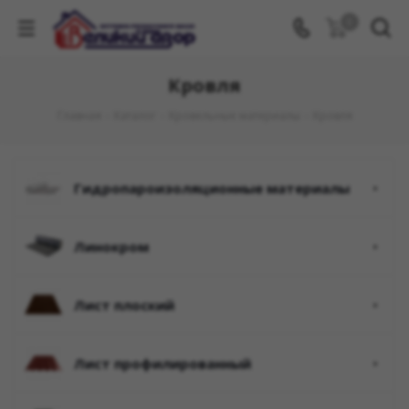
0
Кровля
Главная
-
Каталог
-
Кровельные материалы
-
Кровля
гидропароизоляционные материалы
линокром
лист плоский
лист профилированный