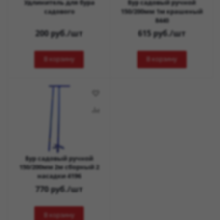
Удлинитель для бура
Бур садовый ручной
садового
150/200мм 1м крашеный
8440
200
руб.
/шт
615
руб.
/шт
В корзину
В корзину
Бур садовый ручной
150/200мм 2м сборный 2
насадки 4196
770
руб.
/шт
В корзину