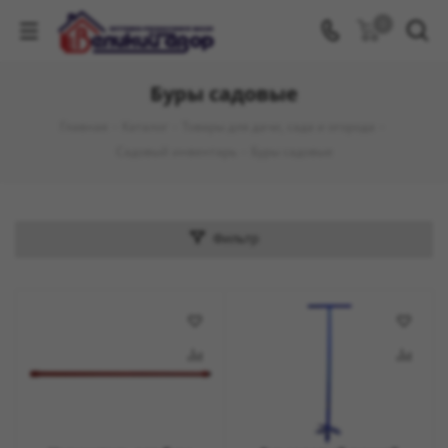
0
Буры садовые
Главная
-
Каталог
-
Товары для дачи, сада и огорода
-
Садовый инвентарь
-
Буры садовые
Фильтр