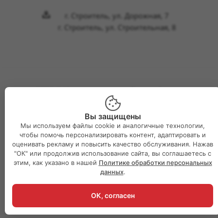
г. Строитель, ул. Дорожная, 7
г. Строитель, ул. Строительная, 8
2026 © Интернет-магазин Великий двор
Вы защищены
Мы используем файлы cookie и аналогичные технологии,
чтобы помочь персонализировать контент, адаптировать и
оценивать рекламу и повысить качество обслуживания. Нажав
"ОК" или продолжив использование сайта, вы соглашаетесь с
этим, как указано в нашей
Политике обработки персональных
данных
.
ОК, согласен