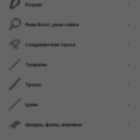
коуши
рым-болт, рым-гайка
соединители троса
талрепы
тросы
цепи
шнуры, фалы, веревки