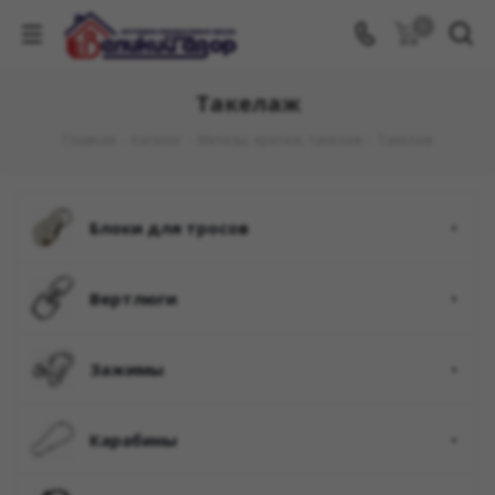
0
Такелаж
Главная
-
Каталог
-
Метизы, крепеж, такелаж
-
Такелаж
блоки для тросов
вертлюги
зажимы
карабины