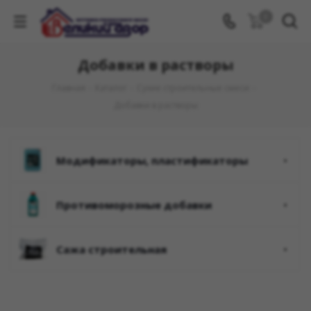
0
Добавки в растворы
Главная
-
Каталог
-
Сухие строительные смеси
-
Добавки в растворы
модификаторы, пластификаторы
противоморозные добавки
сажа строительная