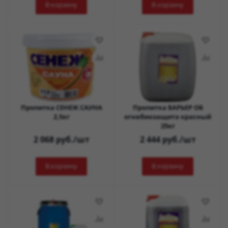
В корзину
В корзину
Пропитка СЕНЕЖ САУНА
Пропитка БАРЬЕР ОБ
2,5кг
огнебиозащита красный
25кг
2 068
руб.
/шт
2 444
руб.
/шт
В корзину
В корзину