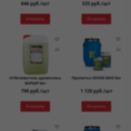
846
руб.
/шт
525
руб.
/шт
В корзину
В корзину
Отбеливатель древесины
Пропитка СЕНЕЖ БИО 5кг
БАРЬЕР 6кг
790
руб.
/шт
1 128
руб.
/шт
В корзину
В корзину