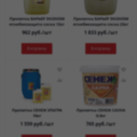
Пропитка БАРЬЕР ЭКОНОМ
Пропитка БАРЬЕР ЭКОНОМ
огнебиозащита сосна 12кг
огнебиозащита сосна 23кг
962
руб.
/шт
1 833
руб.
/шт
В корзину
В корзину
Пропитка СЕНЕЖ УЛЬТРА
Пропитка СЕНЕЖ САУНА
10кг
0,9кг
1 559
руб.
/шт
765
руб.
/шт