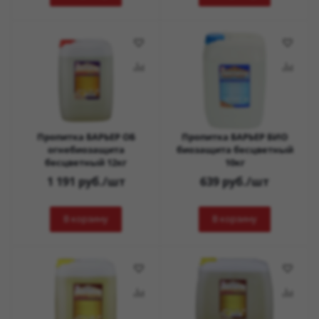
Пропитка БАРЬЕР ОБ
Пропитка БАРЬЕР БИО
огнебиозащита
биозащита бесцветный
бесцветный 12кг
10кг
1 191
руб.
/шт
639
руб.
/шт
В корзину
В корзину