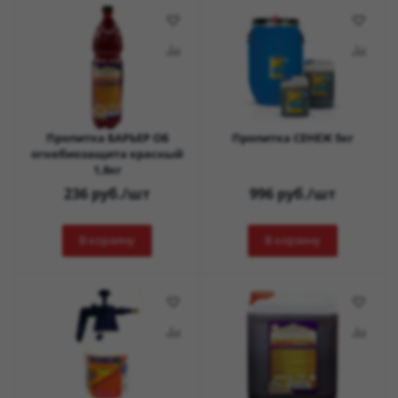
Пропитка БАРЬЕР ОБ
Пропитка СЕНЕЖ 5кг
огнебиозащита красный
1,8кг
236
руб.
/шт
996
руб.
/шт
В корзину
В корзину