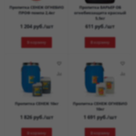
Пропитка СЕНЕЖ ОГНЕБИО
Пропитка БАРЬЕР ОБ
ПРОФ помпа 2,4кг
огнебиозащита красный
5,5кг
1 204
руб.
/шт
611
руб.
/шт
В корзину
В корзину
Пропитка СЕНЕЖ 10кг
Пропитка СЕНЕЖ ОГНЕБИО
10кг
1 826
руб.
/шт
1 691
руб.
/шт
В корзину
В корзину