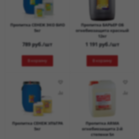
Пропитка СЕНЕЖ ЭКО БИО
Пропитка БАРЬЕР ОБ
5кг
огнебиозащита красный
12кг
789
руб.
/шт
1 191
руб.
/шт
В корзину
В корзину
Пропитка СЕНЕЖ УЛЬТРА
Пропитка ARMA
5кг
огнебиозащита 2-й
степени 5л