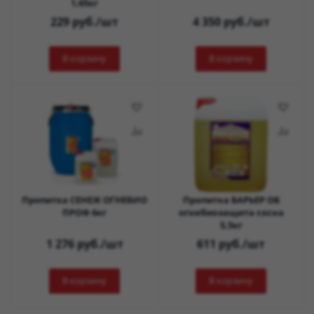
1,65кг
229
руб.
/шт
4 350
руб.
/шт
В корзину
В корзину
Пропитка СЕНЕЖ ОГНЕБИО
Пропитка БАРЬЕР ОБ
ПРОФ 6кг
огнебиозащита сосна
5,5кг
1 276
руб.
/шт
611
руб.
/шт
В корзину
В корзину