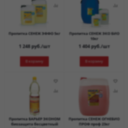
Пропитка СЕНЕЖ ЭФФО 5кг
Пропитка СЕНЕЖ ЭКО БИО
10кг
1 248
руб.
/шт
1 404
руб.
/шт
В корзину
В корзину
Пропитка БАРЬЕР ЭКОНОМ
Пропитка СЕНЕЖ ОГНЕБИО
биозащита бесцветный
ПРОФ проф 23кг