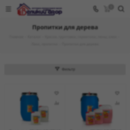
0
Пропитки для дерева
Главная
-
Каталог
-
Краски, грунтовки, герметики, пены, клеи
-
Лаки, пропитки
-
Пропитки для дерева
Фильтр