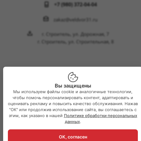
+7 (980) 372-04-04
zakaz@veldvor31.ru
г. Строитель, ул. Дорожная, 7
г. Строитель, ул. Строительная, 8
2026 © Интернет-магазин Великий двор
Вы защищены
Мы используем файлы cookie и аналогичные технологии,
чтобы помочь персонализировать контент, адаптировать и
оценивать рекламу и повысить качество обслуживания. Нажав
"ОК" или продолжив использование сайта, вы соглашаетесь с
этим, как указано в нашей
Политике обработки персональных
данных
.
ОК, согласен