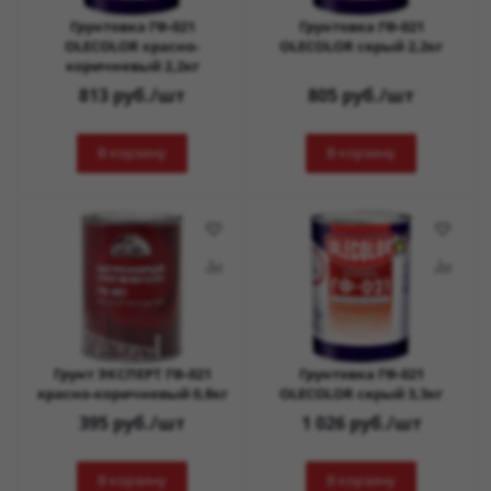
Грунтовка ГФ-021
Грунтовка ГФ-021
OLECOLOR красно-
OLECOLOR серый 2,2кг
коричневый 2,2кг
813
руб.
/шт
805
руб.
/шт
В корзину
В корзину
Грунт ЭКСПЕРТ ГФ-021
Грунтовка ГФ-021
красно-коричневый 0,8кг
OLECOLOR серый 3,3кг
395
руб.
/шт
1 026
руб.
/шт
В корзину
В корзину