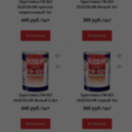
Грунтовка ГФ-021
Грунтовка ГФ-021
OLECOLOR красно-
OLECOLOR белый 1кг
коричневый 1кг
449
руб.
/шт
389
руб.
/шт
В корзину
В корзину
Грунтовка ГФ-021
Грунтовка ГФ-021
OLECOLOR белый 2,2кг
OLECOLOR серый 1кг
840
руб.
/шт
360
руб.
/шт
В корзину
В корзину