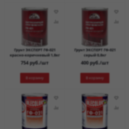
Грунт ЭКСПЕРТ ГФ-021
Грунт ЭКСПЕРТ ГФ-021
красно-коричневый 1,8кг
серый 0,8кг
754
руб.
/шт
400
руб.
/шт
В корзину
В корзину