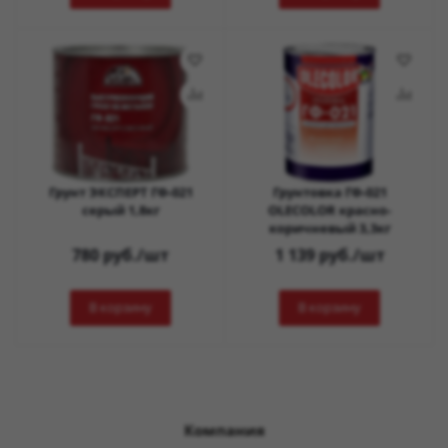
Грунт ЭКСПЕРТ ГФ-021
Грунтовка ГФ-021
серый 1,8кг
OLECOLOR красно-
коричневый 3,3кг
780
руб.
/шт
1 139
руб.
/шт
В корзину
В корзину
Компания