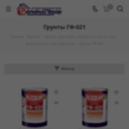
0
Грунты ГФ-021
Главная
-
Каталог
-
Краски, грунтовки, герметики, пены, клеи
-
Краски, эмали, растворители
-
Грунты ГФ-021
Фильтр