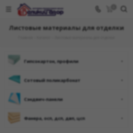
0
Листовые материалы для отделки
Главная
-
Каталог
-
Листовые материалы для отделки
гипсокартон, профили
сотовый поликарбонат
сэндвич-панели
фанера, oсп, дсп, двп, цсп