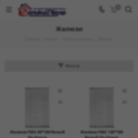
0
Жалюзи
Главная
-
Каталог
-
Товары для дома
-
Жалюзи
Фильтр
Жалюзи ПВХ 60*160 белый
Жалюзи ПВХ 120*160
Ле-Гранд
белый Ле-Гранд