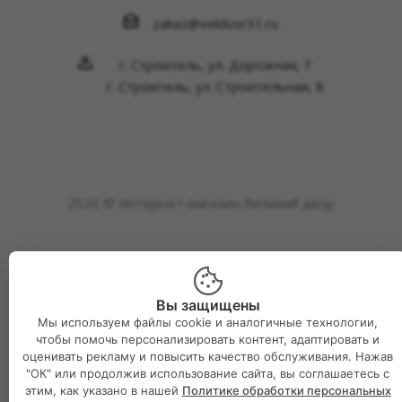
zakaz@veldvor31.ru
г. Строитель, ул. Дорожная, 7
г. Строитель, ул. Строительная, 8
2026 © Интернет-магазин Великий двор
Вы защищены
Мы используем файлы cookie и аналогичные технологии,
чтобы помочь персонализировать контент, адаптировать и
оценивать рекламу и повысить качество обслуживания. Нажав
"ОК" или продолжив использование сайта, вы соглашаетесь с
этим, как указано в нашей
Политике обработки персональных