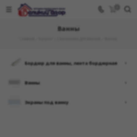
0
Ванны
Главная
-
Каталог
-
Сантехника для ванной
-
Ванны
бордюр для ванны, лента бордюрная
ванны
экраны под ванну