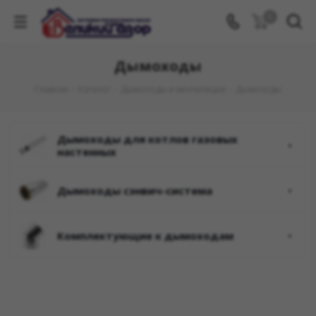
0
Дымоходы
Главная
-
Каталог
-
Дымоходы и вентиляция
-
Дымоходы
дымоходы для котлов газовых
настенных
дымоходы сэнвич-система
комплектующие к дымоходам