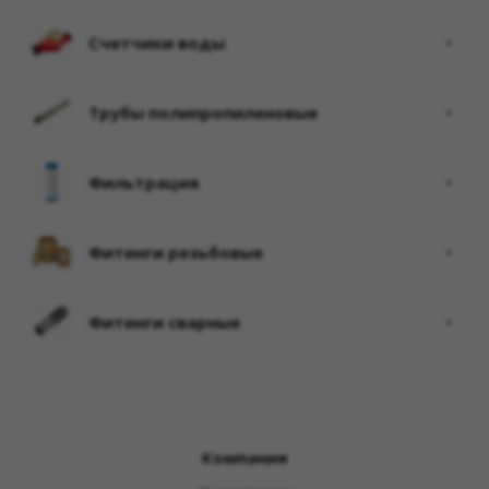
счетчики воды
трубы полипропиленовые
фильтрация
фитинги резьбовые
фитинги сварные
Компания