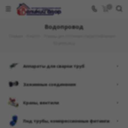
0
Водопровод
Главная
-
Каталог
-
Товары для отопления и водоснабжения
-
Водопровод
аппараты для сварки труб
зажимные соединения
краны, вентили
пнд трубы, компрессионные фитинги