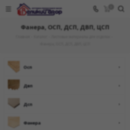
0
Фанера, OСП, ДСП, ДВП, ЦСП
Главная
-
Каталог
-
Листовые материалы для отделки
-
Фанера, OСП, ДСП, ДВП, ЦСП
осп
двп
дсп
фанера