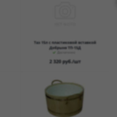
Таз 15л с пластиковой вставкой
Добрыня ТП-15Д
Достаточно
2 320
руб.
/шт