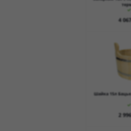
тер
4 06
Шайка 15л Бацьк
2 99