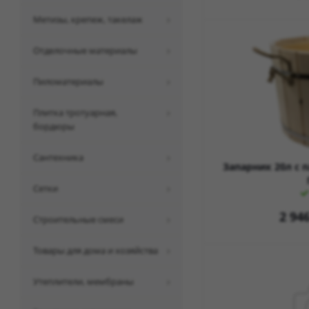
метизы, крепеж, такелаж
отделочные материалы
пиломатериалы
плитка тротуарная,
бордюры
сантехника
Запарник 20л с 
сетки
2 94
строительные смеси
товары для дома и хозяйства
утеплители, мембраны