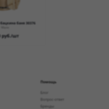
 бацкина баня 30376
Мало
0
руб.
/шт
Помощь
Блог
Вопрос-ответ
Бренды