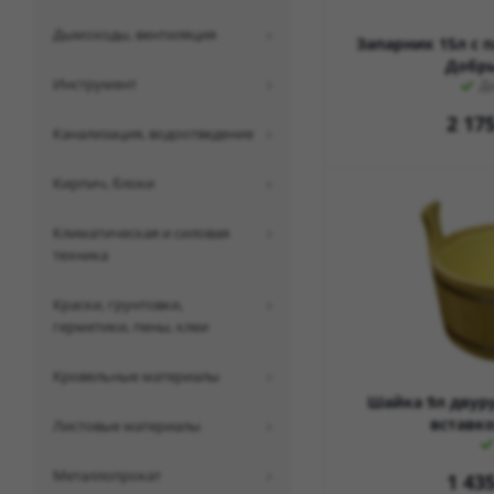
дымоходы, вентиляция
Запарник 15л с 
Добры
инструмент
Д
2 17
канализация, водоотведение
кирпич, блоки
климатическая и силовая
техника
краски, грунтовки,
герметики, пены, клеи
кровельные материалы
Шайка 9л двур
вставк
листовые материалы
металлопрокат
1 43