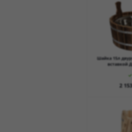
Шайка 15л двур
вставкой 
2 15