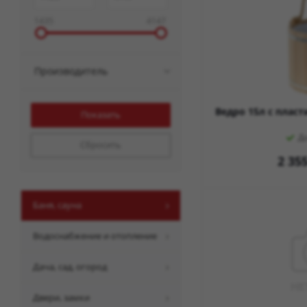
1435
4147
Производитель
Ведро 15л с плас
Д
Сбросить
2 35
баня, сауна
водоснабжение и отопление
дача, сад, огород
двери, замки