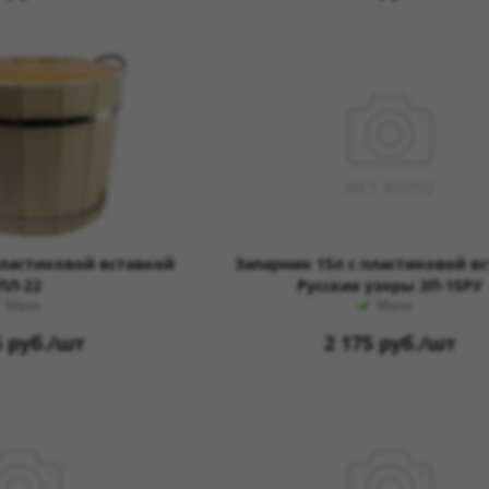
пластиковой вставкой
Запарник 15л с пластиковой в
ПЛ-22
Русские узоры ЗП-15РУ
Мало
Мало
6
руб.
/шт
2 175
руб.
/шт