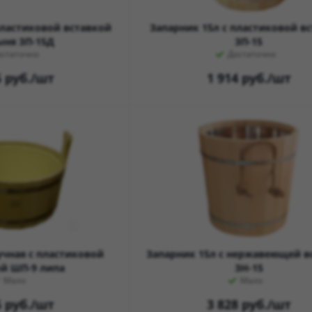
пластиковой вставкой
Запарник 15л с пластиковой в
ня ЗП-15Д
ЗП-15
остаточно
Достаточно
5
руб.
/шт
1 914
руб.
/шт
учная с пластиковой
Запарник 15л с нержавеющей в
ой ШП-9 липа
ЗН-15
Мало
Мало
5
руб.
/шт
3 828
руб.
/шт