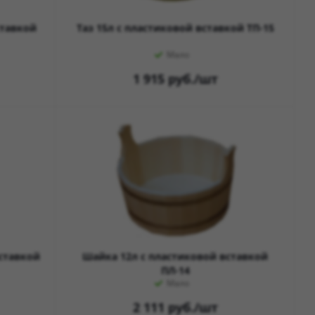
ставкой
Таз 15л с пластиковой вставкой ТП-15
Мало
1 915
руб.
/шт
ставкой
Шайка 12л с пластиковой вставкой
ПЛ-14
Мало
2 111
руб.
/шт