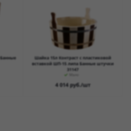
 Банные
Шайка 15л Контраст с пластиковой
вставкой ШП-15 липа Банные штучки
31147
Мало
4 014
руб.
/шт