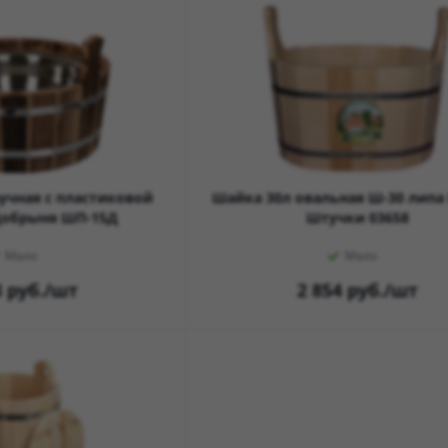
учная с пластиковой
Шайка 30л овальная Ш-30 липа
Добрыня ШП-15Д
Штучки 03658
Мало
Мало
3
руб.
/шт
2 854
руб.
/шт