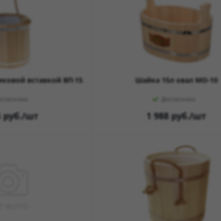
тиковой вставкой ВП-15
Шайка 15л овал МО-10
остаточно
Достаточно
5
руб.
/шт
1 988
руб.
/шт