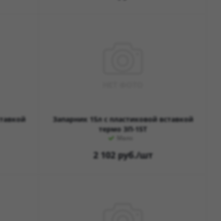
ставкой
Запарник 15л с пластиковой вставкой
термо ЗП-15Т
Мало
2 102
руб.
/шт