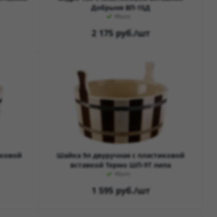
Добрыня ВП-15Д
Мало
2 175
руб.
/шт
иковой
Шайка 9л двуручная с пластиковой
вставкой Термо ШП-9Т липа
Мало
1 595
руб.
/шт