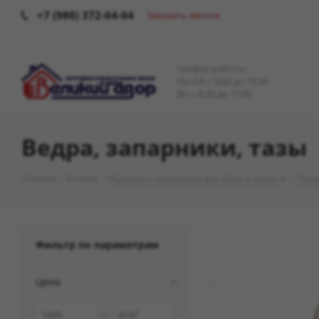
+7 (980) 372-04-04
Заказать звонок
График работы :
Пн-Сб: c 8:00 до 18:30
Вс: с 8:30 до 17:00
Ведра, запарники, тазы
Главная
-
Каталог
-
Изделия и материалы для бани и сауны
-
Това
Фильтр по параметрам
Цена