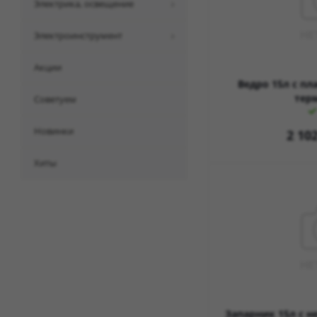
электрика, освещение
электроинструмент
акции
Ведро 15л с п
тер
советуем
новинки
2 10
хиты
Запарник 15л с 