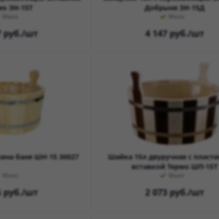
мо ЗН-15Т
Добрыня ЗН-15Д
Мало
Мало
7
руб.
/шт
4 147
руб.
/шт
ина баня ШН-15 30027
Шайка 15л двуручная с пласт
вставкой Термо ШП-15Т
Мало
Мало
6
руб.
/шт
2 073
руб.
/шт