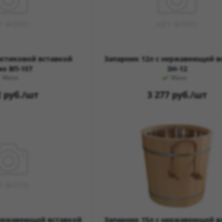
ластиковой вставкой
Запарник 12л с нержавеющей в
мо ВП-15Т
ЗН-12
Мало
Мало
2
руб.
/шт
3 277
руб.
/шт
нержавеющей вставкой
Запарник 15л с нержавеющей в