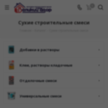
0
Сухие строительные смеси
Главная
-
Каталог
-
Сухие строительные смеси
добавки в растворы
клеи, растворы кладочные
отделочные смеси
универсальные смеси