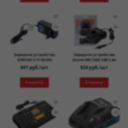
Зарядное устройство
Зарядное устройство
КРАТОН 3 11 03 034
Sturm SBC1202 12В 2,4А
691
руб.
/шт
924
руб.
/шт
В корзину
В корзину