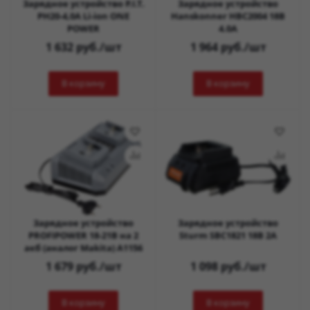
Зарядное устройство P.I.T.
Зарядное устройство
PH20-4,0A Li-ion ONE
Hanskonner HBC2004 18B
POWER
4.0A
1 632
руб.
/шт
1 964
руб.
/шт
В корзину
В корзину
Зарядное устройство
Зарядное устройство
PROFIPOWER 18-21B на 2
Sturm SBC1821 18В 2А
акб (аналог Makita) А1156
1 679
руб.
/шт
1 098
руб.
/шт
В корзину
В корзину