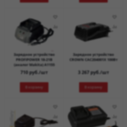
Зарядное устройство
Зарядное устройство
PROFIPOWER 18-21B
CROWN CAC204001X 100Вт
(аналог Makita) А1155
710
руб.
/шт
3 267
руб.
/шт
В корзину
В корзину