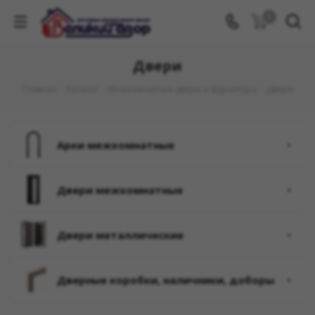
0
Двери
Главная
-
Каталог
-
Межкомнатные двери и фурнитура
-
Двери
арки межкомнатные
двери межкомнатные
двери металлические
дверные коробки, наличники, доборы