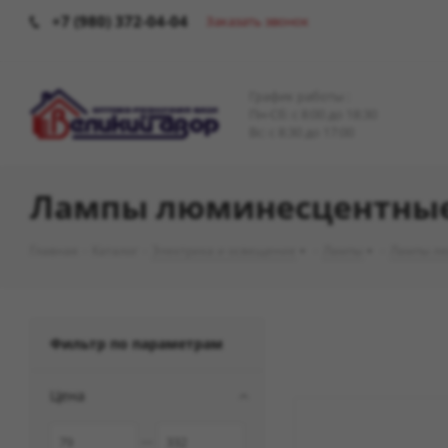
+7 (980) 372-04-04
Заказать звонок
График работы :
Пн-Сб: c 8:00 до 18:30
Вс: с 8:30 до 17:00
Лампы люминесцентны
Главная
-
Каталог
-
Электрика и освещение
-
Лампы
-
Лампы л
Фильтр по параметрам
Цена