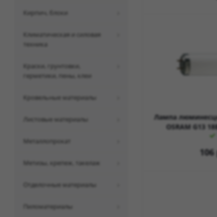
кирпич, блоки
климатическая и силовая
техника
краски, грунтовки,
герметики, пены, клеи
кровельные материалы
Лампа люминесце
листовые материалы
OSRAM G13 18
металлопрокат
106
метизы, крепеж, такелаж
отделочные материалы
пиломатериалы