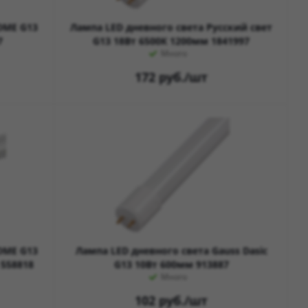
OME G13
Лампа LED дневного света Русский свет
7
G13 18Вт 6500К 1200мм 1841997
Много
172
руб.
/шт
OME G13
Лампа LED дневного света Gauss Dasic
 558818
G13 10Вт 600мм 913887
Много
102
руб.
/шт