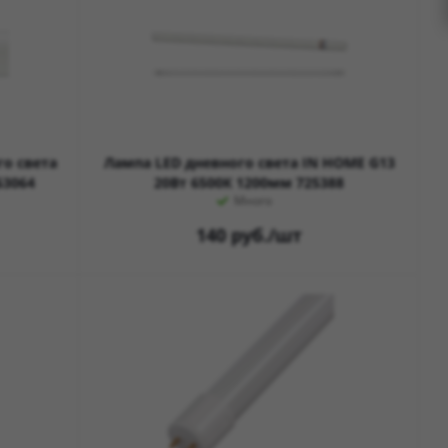
о света
Лампа LED дневного света IN HOME G13
63064
20Вт 6500К 1200мм 725388
Много
140
руб.
/шт