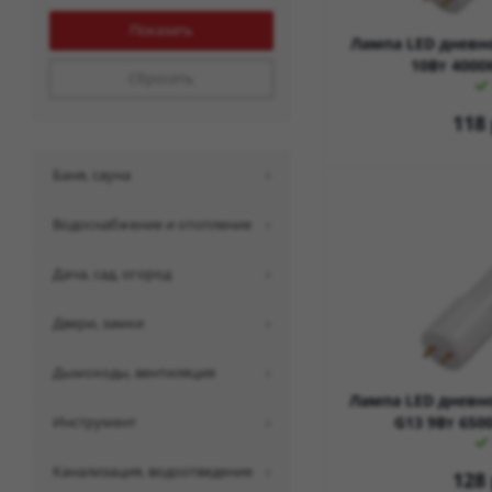
Лампа LED дневн
10Вт 4000
Сбросить
118
баня, сауна
водоснабжение и отопление
дача, сад, огород
двери, замки
дымоходы, вентиляция
Лампа LED дневно
инструмент
G13 9Вт 650
канализация, водоотведение
128