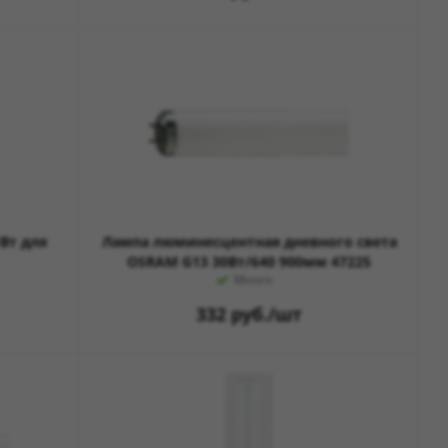
Вт для
Лампа люминесцентная дневного света
OSRAM G13 30Вт/640 900мм 47225
Много
332
руб.
/шт