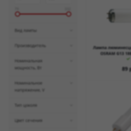
79
332
Вид лампы
Производитель
Лампа люминесце
OSRAM G13 18
Номинальная
мощность, Вт
89
р
Номинальное
напряжение, V
Тип цоколя
Цвет сечения