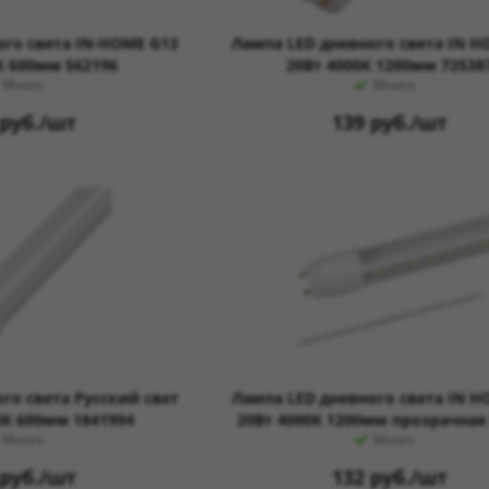
ого света IN-HOME G13
Лампа LED дневного света IN H
К 600мм 562196
20Вт 4000К 1200мм 72538
Много
Много
руб.
/шт
139
руб.
/шт
го света Русский свет
Лампа LED дневного света IN H
0К 600мм 1841994
20Вт 4000К 1200мм прозрачная
Много
Много
руб.
/шт
132
руб.
/шт