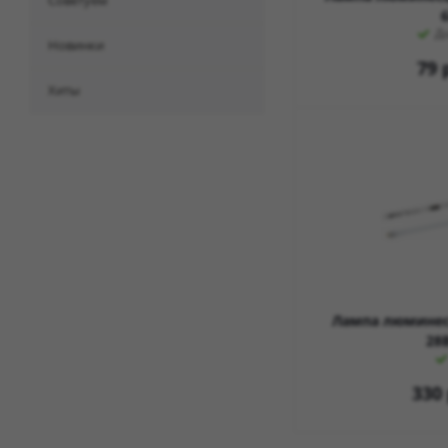
советуем
Д
новинки
79
р
хиты
Лампа люминес
28
330