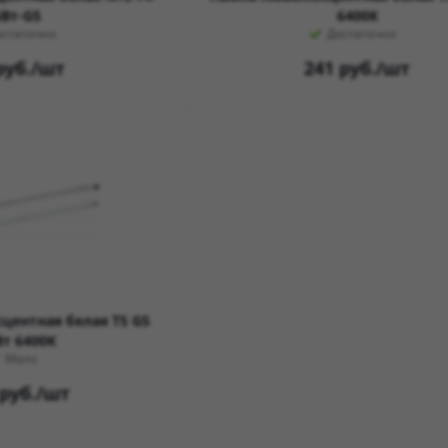
6Вт-G5
6400K
остаточно
Достаточно
уб.
/шт
241
руб.
/шт
центная белая T5 G5
Вт 6400K
Мало
руб.
/шт