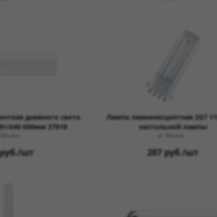
нтная дневного света
Лампа люминесцентная 2G7 11
Вт/640 600мм 27818
настольной лампы
Много
Много
руб.
/шт
287
руб.
/шт