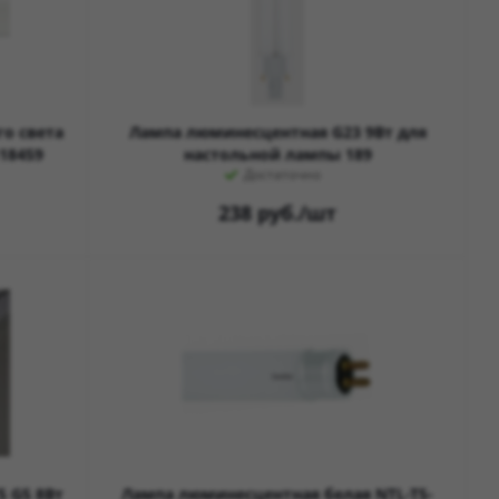
о света
Лампа люминесцентная G23 9Вт для
18459
настольной лампы 189
Достаточно
238
руб.
/шт
 G5 8Вт
Лампа люминесцентная белая NTL-T5-