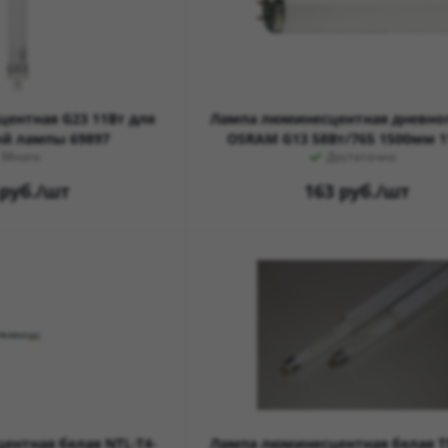
ентная G23 11Вт для
Лампа люминесцентная дневног
ой лампы 69897
OSRAM G13 58Вт/765 1500мм 1
Много
Достаточно
руб.
/шт
163
руб.
/шт
ентная белая NTL-T4-
Лампа люминесцентная белая T5