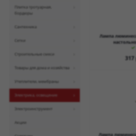
плитка тротуарная,
бордюры
сантехника
Лампа люминесц
сетки
настольн
строительные смеси
317
товары для дома и хозяйства
утеплители, мембраны
электрика, освещение
электроинструмент
акции
Лампа люминесц