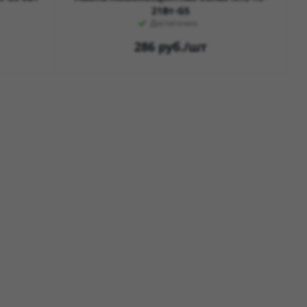
21Вт-G5
Достаточно
286
руб.
/шт