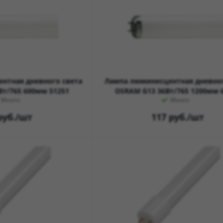
нтная дневного света
Лампа люминесцентная дневног
Вт/765 600мм 51251
OSRAM G13 36Вт/765 1200мм 
Много
Много
уб.
/шт
117
руб.
/шт