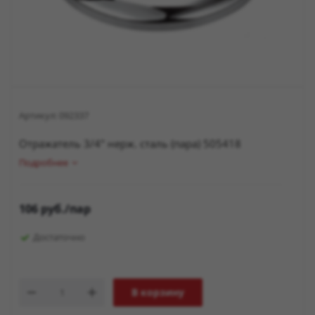
Артикул:
092337
Отражатель 3/4" нерж. сталь (пара) 505418
Подробнее
106
руб.
/пар
Достаточно
В корзину