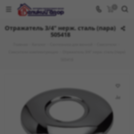
0
Отражатель 3/4" нерж. сталь (пара)
505418
Главная
-
Каталог
-
Сантехника для ванной
-
Смесители
-
Смесители комплектующие
-
Отражатель 3/4" нерж. сталь (пара)
505418