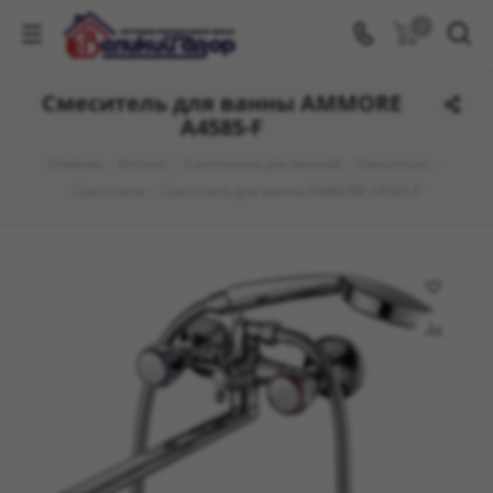
0
Смеситель для ванны AMMORE
А4585-F
Главная
-
Каталог
-
Сантехника для ванной
-
Смесители
-
Смесители
-
Смеситель для ванны AMMORE А4585-F