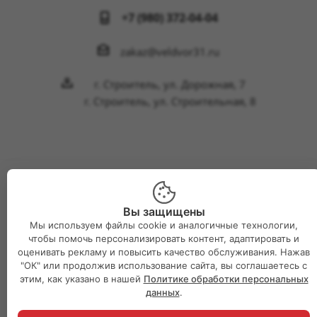
+7 (980) 372-04-04
zakaz@veldvor31.ru
г. Строитель, ул. Дорожная, 7
г. Строитель, ул. Строительная, 8
2026 © Интернет-магазин Великий двор
Вы защищены
Мы используем файлы cookie и аналогичные технологии,
чтобы помочь персонализировать контент, адаптировать и
оценивать рекламу и повысить качество обслуживания. Нажав
"ОК" или продолжив использование сайта, вы соглашаетесь с
этим, как указано в нашей
Политике обработки персональных
данных
.