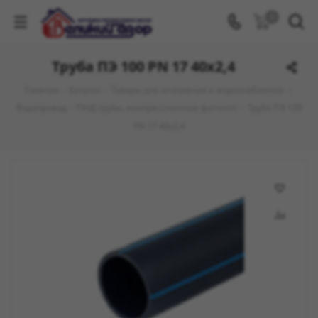
0
Труба ПЭ 100 PN 17 40х2,4
Главная
-
Каталог
-
Товары для отопления и водоснабжения
-
Водопровод
-
ПНД трубы, компрессионные фитинги
-
Труба ПЭ 100
PN 17 40х2,4