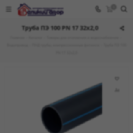
0
Труба ПЭ 100 PN 17 32х2,0
Главная
-
Каталог
-
Товары для отопления и водоснабжения
-
Водопровод
-
ПНД трубы, компрессионные фитинги
-
Труба ПЭ 100
PN 17 32х2,0