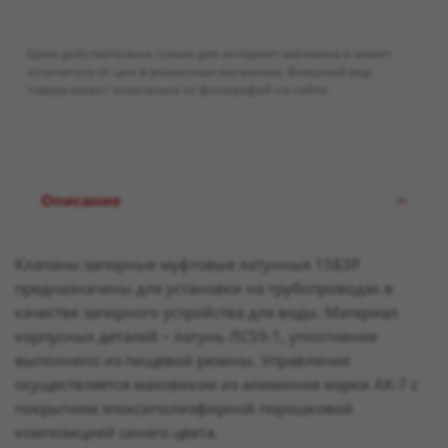
Цена действительна только для интернет-магазина и может
отличаться от цен в розничных магазинах. Внешний вид
товара может отличаться от фотографий на сайте.
Описание
Клапаны запорные муфтовые латунные 15Б3Р
предназначены для установки на трубопроводах в
качестве запорного устройства для воды. Материал
корпусных деталей – латунь ЛС59-1, уплотнение
выполнено из пищевой резины. Управление
осуществляется маховиком из алюминия марки АК-7 с
покрытием эпоксиполиэфирной порошковой
композицией синего цвета.