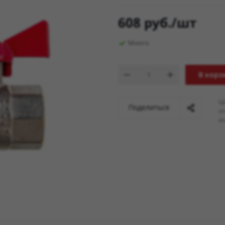
608
руб.
/шт
Много
В корз
Ц
Поделиться
о
мо