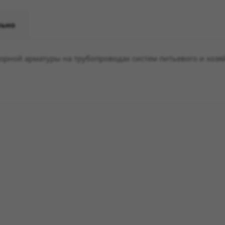
льно
порной арматуры на трубопроводах систем питьевого и хозя