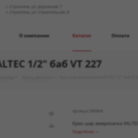
г. Строитель, ул. Дорожная, 7
г. Строитель, ул. Строительная, 8
О компании
Каталог
Оплата
TEC 1/2" баб VT 227
опровод
-
Краны, вентили
-
Кран шар американка VALTEC 1/2" баб VT 
Артикул:
005954
Кран шар американка VALTEC
Подробнее