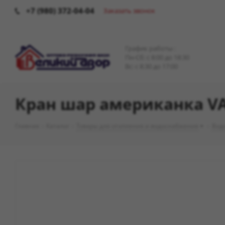
+7 (980) 372-04-04
Заказать звонок
График работы :
Пн-Сб: c 8:00 до 18:30
Вс: с 8:30 до 17:00
Кран шар американка VAL
Главная
-
Каталог
-
Товары для отопления и водоснабжения
-
Вод