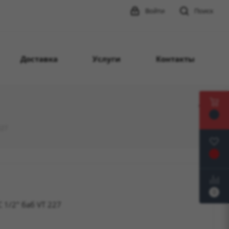
Войти
Поиск
Доставка
Услуги
Контакты
227
0
 1/2" баб VT 227