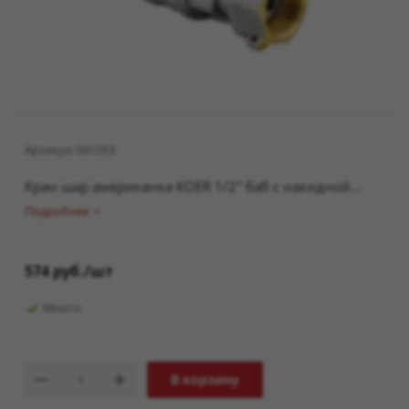
Артикул:
041553
Кран шар американка KOER 1/2" баб с накидной...
Подробнее
574
руб.
/шт
Много
В корзину