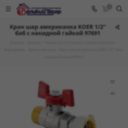
0
Кран шар американка KOER 1/2"
баб с накидной гайкой 97691
Главная
-
Каталог
-
Товары для отопления и водоснабжения
-
Водопровод
-
Краны, вентили
-
Кран шар американка KOER 1/2" баб с
накидной гайкой 97691