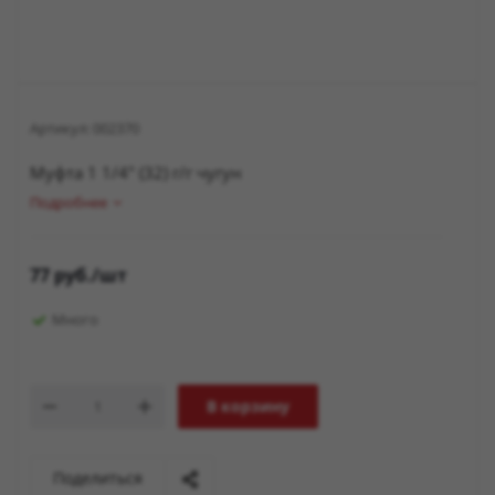
Артикул:
002370
Муфта 1 1/4" (32) г/г чугун
Подробнее
77
руб.
/шт
Много
В корзину
Поделиться