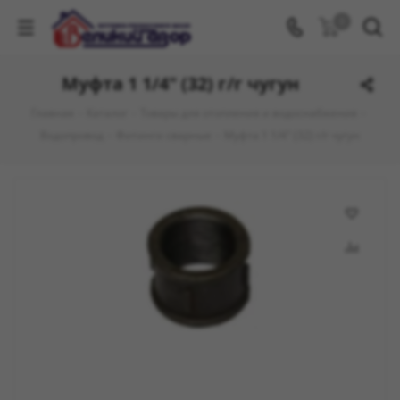
0
Муфта 1 1/4" (32) г/г чугун
Главная
-
Каталог
-
Товары для отопления и водоснабжения
-
Водопровод
-
Фитинги сварные
-
Муфта 1 1/4" (32) г/г чугун