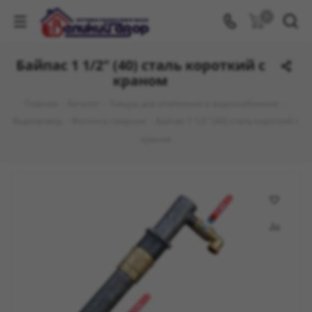
0
Байпас 1 1/2" (40) сталь короткий с
краном
Главная
-
Каталог
-
Товары для отопления и водоснабжения
-
Водопровод
-
Фитинги сварные
-
Байпас 1 1/2" (40) сталь короткий с
краном