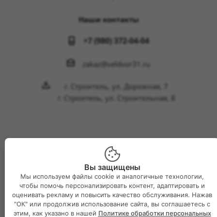
Наши контакты
+7 (980) 372-04-04
zakaz@veldvor31.ru
г. Строитель, ул. Дорожная, 7
г. Строитель, ул. Строительная, 8
2026 © Интернет-магазин Великий двор
Вы защищены
Мы используем файлы cookie и аналогичные технологии,
чтобы помочь персонализировать контент, адаптировать и
оценивать рекламу и повысить качество обслуживания. Нажав
"ОК" или продолжив использование сайта, вы соглашаетесь с
этим, как указано в нашей
Политике обработки персональных