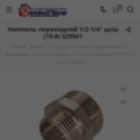
0
Ниппель переходной 1/2-1/4" ш/ш
(15-8) 529561
Главная
-
Каталог
-
Товары для отопления и водоснабжения
-
Водопровод
-
Фитинги резьбовые
-
Ниппель переходной 1/2-1/4" ш/
ш (15-8) 529561