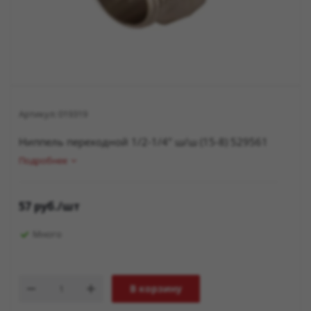
Артикул:
019319
Ниппель переходной 1/2-1/4" ш/ш (15-8) 529561
Подробнее
57
руб.
/шт
Много
В корзину