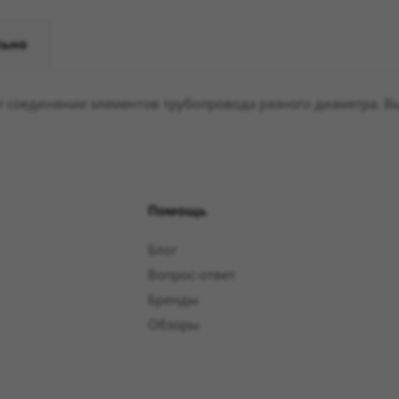
льно
 соединение элементов трубопровода разного диаметра. В
Помощь
Блог
Вопрос-ответ
Бренды
Обзоры