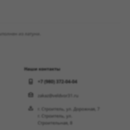
ыполнен из латуни.
Наши контакты
+7 (980) 372-04-04
zakaz@veldvor31.ru
г. Строитель, ул. Дорожная, 7
г. Строитель, ул.
Строительная, 8