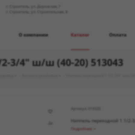
г. Строитель, ул. Дорожная, 7
г. Строитель, ул. Строительная, 8
О компании
Каталог
Оплата
-3/4" ш/ш (40-20) 513043
опровод
-
Фитинги резьбовые
-
Ниппель переходной 1 1/2-3/4" ш/ш (4
Артикул:
019320
Ниппель переходной 1 1/2-3
Подробнее