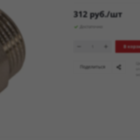
312
руб.
/шт
Достаточно
В корз
Ц
Поделиться
о
мо