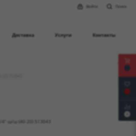
Войти
Поиск
Доставка
Услуги
Контакты
0-20) 513043
0
/4" ш/ш (40-20) 513043