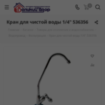
0
Кран для чистой воды 1/4" 536356
Главная
-
Каталог
-
Товары для отопления и водоснабжения
-
Водопровод
-
Фильтрация
-
Кран для чистой воды 1/4" 536356