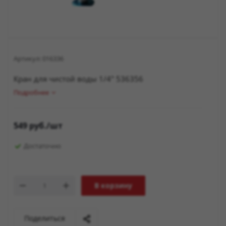
Артикул:
016336
Кран для чистой воды 1/4" 536356
Подробнее
549
руб.
/шт
Достаточно
В корзину
Поделиться