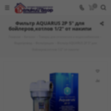
0
Фильтр AQUARUS 2Р 5" для
бойлеров,котлов 1/2" от накипи
Главная
-
Каталог
-
Товары для отопления и водоснабжения
-
Водопровод
-
Фильтрация
-
Фильтр AQUARUS 2Р 5" для
бойлеров,котлов 1/2" от накипи