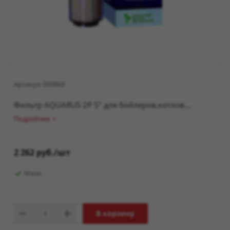
Артикул:
009969
Фильтр AQUARUS 2Р 5" для бойлеров,котлов...
Подробнее
2 262
руб.
/шт
Мало
В корзину