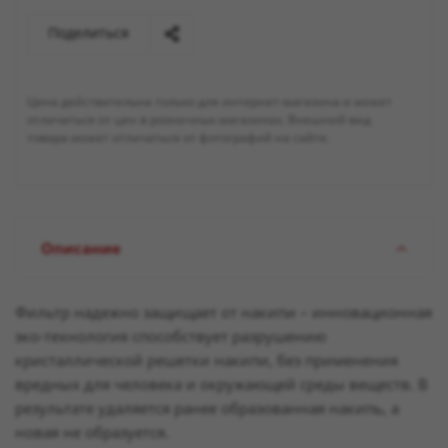
Поделиться
Цена действительна только для интернет-магазина и может
отличаться от цен в розничных магазинах. Внешний вид
товара может отличаться от фотографий на сайте.
Описание
Фильтр надежно защищает от накипи – инновационная
эко-технология способствует разрушению
кристаллической решетки накипи, без применения
вредных для человека и окружающей среды веществ. В
результате удаляется ранее образованная накипь, а
новая не образуется.