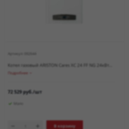
Артикул:
092644
Котел газовый ARISTON Cares XC 24 FF NG 24кВт...
Подробнее
72 529
руб.
/шт
Мало
В корзину