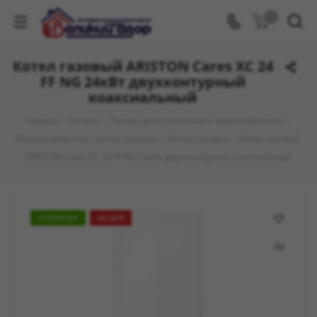
0
Котел газовый ARISTON Cares XC 24
FF NG 24кВт двухконтурный
коаксиальный
Главная
-
Каталог
-
Товары для отопления и водоснабжения
-
Водонагреватели, котлы, колонки
-
Котлы газовые
-
Котел газовый
ARISTON Cares XC 24 FF NG 24кВт двухконтурный коаксиальный
НОВИНКА
АКЦИЯ