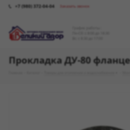
+7 (980) 372-04-04
Заказать звонок
График работы :
Пн-Сб: c 8:00 до 18:30
Вс: с 8:30 до 17:00
Прокладка ДУ-80 фланце
Главная
-
Каталог
-
Товары для отопления и водоснабжения
-
Мон