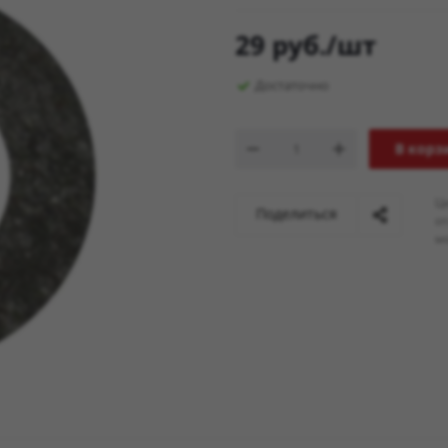
29
руб.
/шт
Достаточно
В корз
Ц
Поделиться
о
мо