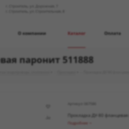
г. Строитель, ул. Дорожная, 7
г. Строитель, ул. Строительная, 8
О компании
Каталог
Оплата
вая паронит 511888
таж водопровода, отопления
-
Прокладки
-
Прокладка ДУ-80 фланцев
Артикул:
067586
Прокладка ДУ-80 фланцевая
Подробнее