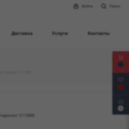
Войти
Поиск
Доставка
Услуги
Контакты
ая паронит 511888
0
 паронит 511888