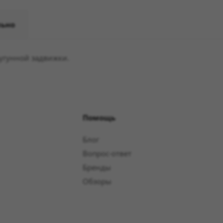
льно
угунной задвижки.
Помощь
Блог
Вопрос-ответ
Бренды
Обзоры