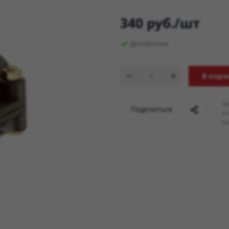
340
руб.
/шт
Достаточно
В корз
Ц
Поделиться
о
мо