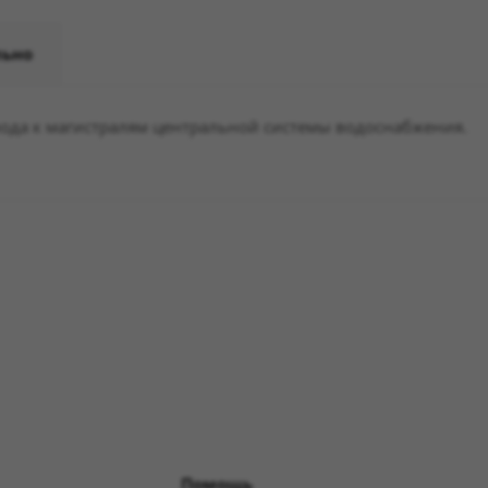
льно
ода к магистралям центральной системы водоснабжения.
Помощь