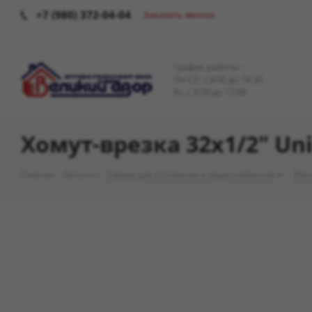
+7 (980) 372-04-04
Заказать звонок
График работы :
Пн-Сб: c 8:00 до 18:30
Вс: с 8:30 до 17:00
Хомут-врезка 32х1/2" Uni
Главная
-
Каталог
-
Товары для отопления и водоснабжения
-
Мон