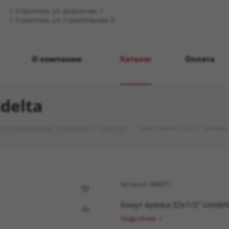
г. Строитель, ул. Дорожная, 7
г. Строитель, ул. Строительная, 8
О компании
Каталог
Оплата
delta
таж водопровода, отопления
-
Хомуты
-
Хомут-врезка 32х1/2" Unidelta
Артикул:
008877
Хомут-врезка 32х1/2" Unidelt
Подробнее