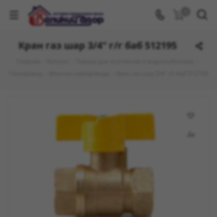
0
Кран газ шар 3/4" г/г баб 512195
Главная
-
Каталог
-
Товары для отопления и водоснабжения
-
Газопровод
-
Монтаж газопровода
-
Кран газ шар 3/4" г/г баб 512195