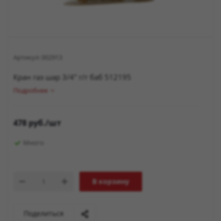
Артикул:
002913
Кран газ шар 3/4" г/г баб 512195
Подробнее
478
руб.
/шт
Много
В корзину
Поделиться