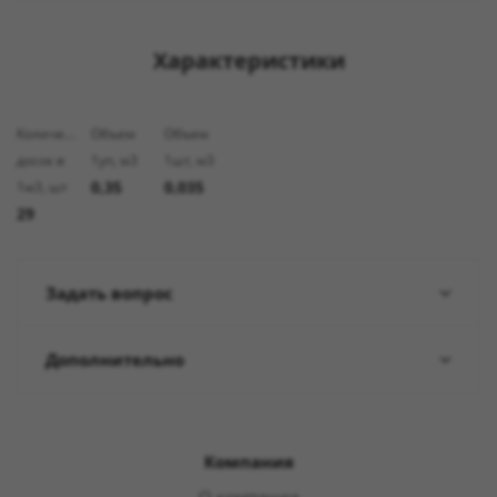
Характеристики
Количество
Объем
Объем
досок в
1уп, м3
1шт, м3
0,35
0,035
1м3, шт
29
Задать вопрос
Дополнительно
Компания