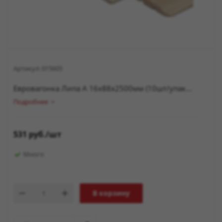
Артикул:
015605
Евровагонка Липа А 16х88х2500мм (10шт/упак...
Подробнее
531
руб.
/шт
Много
В корзину