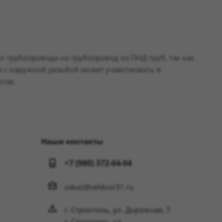
 трубопровода на трубопровод из ПНД труб, так как
я с наружной резьбой может учавствовать в
гов.
Наши контакты
+7 (980) 372-04-04
zakaz@veldvor31.ru
г. Строитель, ул. Дорожная, 7
г. Строитель, ул.