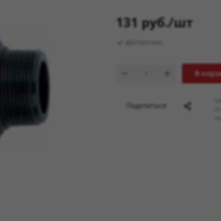
131
руб.
/шт
Достаточно
В корз
Ц
Поделиться
о
мо