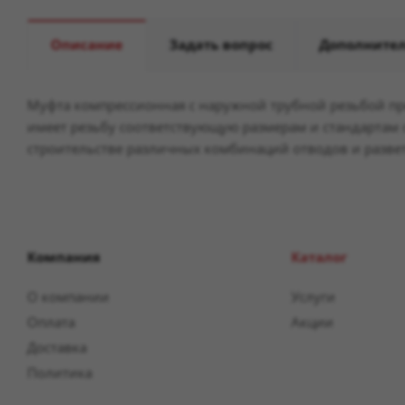
Описание
Задать вопрос
Дополните
Муфта компрессионная с наружной трубной резьбой пре
имеет резьбу соответствующую размерам и стандартам 
строительстве различных комбинаций отводов и разв
Компания
Каталог
О компании
Услуги
Оплата
Акции
Доставка
Политика