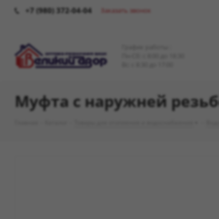
+7 (980) 372-04-04
Заказать звонок
График работы :
Пн-Сб: c 8:00 до 18:30
Вс: с 8:30 до 17:00
Муфта с наружней резьбо
Главная
-
Каталог
-
Товары для отопления и водоснабжения
-
Вод