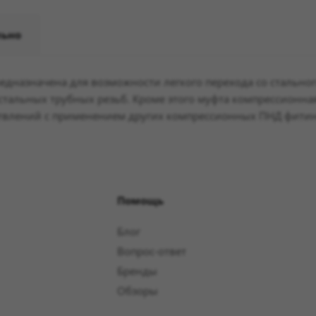
льно
дназначена для возможности легкого перехода со стального
стальных трубных резьб. Кроме этого муфта компрессионна
етвлений с применением других компрессионных ПНД фитин
Помощь
Блог
Вопрос-ответ
Бренды
Обзоры