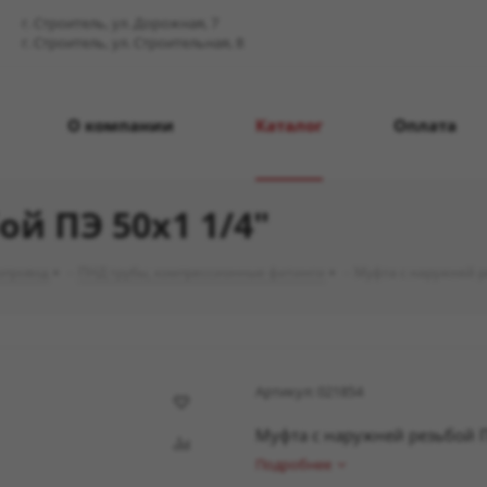
г. Строитель, ул. Дорожная, 7
г. Строитель, ул. Строительная, 8
О компании
Каталог
Оплата
й ПЭ 50х1 1/4"
опровод
-
ПНД трубы, компрессионные фитинги
-
Муфта с наружней р
Артикул:
021854
Муфта с наружней резьбой П
Подробнее