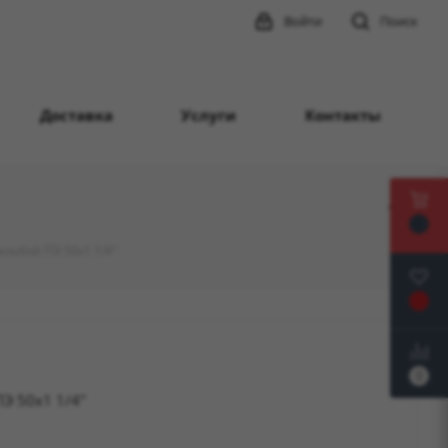
Войти
Поиск
Доставка
Услуги
Контакты
езьбой ПЭ 50х1 1/4"
0
Э 50х1 1/4"