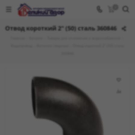
0
Отвод короткий 2" (50) сталь 360846
Главная
-
Каталог
-
Товары для отопления и водоснабжения
-
Водопровод
-
Фитинги сварные
-
Отвод короткий 2" (50) сталь
360846