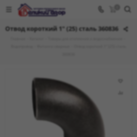
0
Отвод короткий 1" (25) сталь 360836
Главная
-
Каталог
-
Товары для отопления и водоснабжения
-
Водопровод
-
Фитинги сварные
-
Отвод короткий 1" (25) сталь
360836