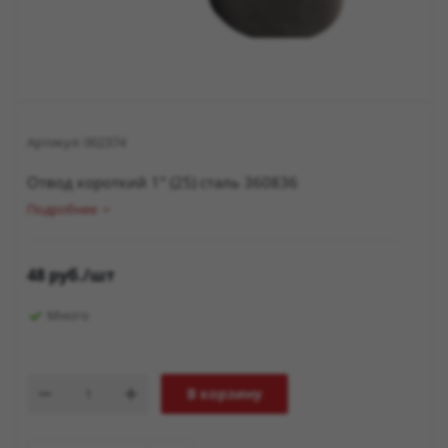
Артикул:
002374
Отвод короткий 1" (25) сталь 360836
Подробнее
48
руб.
/шт
Много
В корзину