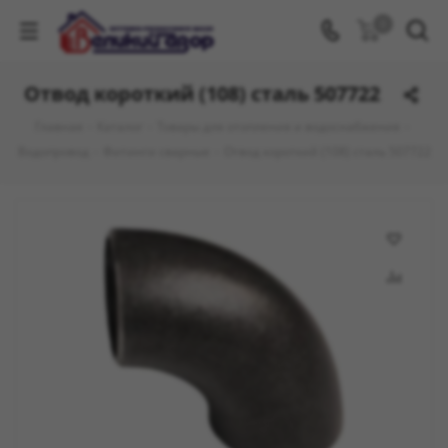
0
Отвод короткий (108) сталь 507722
Главная
-
Каталог
-
Товары для отопления и водоснабжения
-
Водопровод
-
Фитинги сварные
-
Отвод короткий (108) сталь 507722