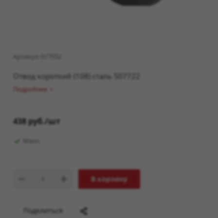
Артикул:
017552
Отвод короткий (108) сталь 507722
Подробнее
438
руб.
/шт
Мало
В корзину
Поделиться