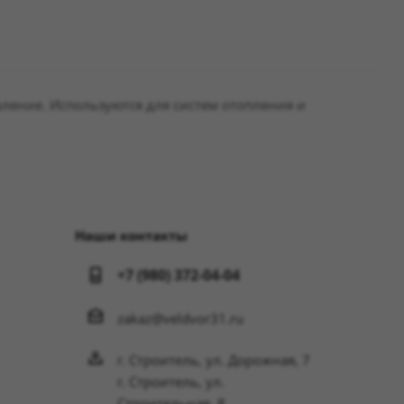
ление. Используются для систем отопления и
Наши контакты
+7 (980) 372-04-04
zakaz@veldvor31.ru
г. Строитель, ул. Дорожная, 7
г. Строитель, ул.
Строительная, 8