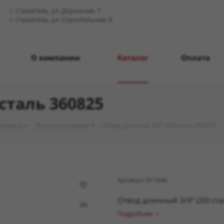
г. Строитель, ул. Дорожная, 7
г. Строитель, ул. Строительная, 8
О компании
Каталог
Оплата
сталь 360825
опровод
-
Фитинги сварные
-
Отвод длинный 3/4" (20) сталь 360825
Артикул:
011646
Отвод длинный 3/4" (20) ст
Подробнее