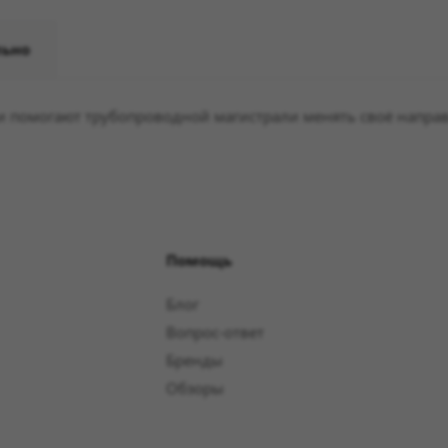
льно
и помогают трубопроводной магистрали менять своё направ
Помощь
Блог
Вопрос-ответ
Бренды
Обзоры