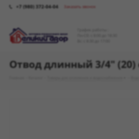
+7 (980) 372-04-04
Заказать звонок
График работы :
Пн-Сб: c 8:00 до 18:30
Вс: с 8:30 до 17:00
Отвод длинный 3/4" (20) 
Главная
-
Каталог
-
Товары для отопления и водоснабжения
-
Вод