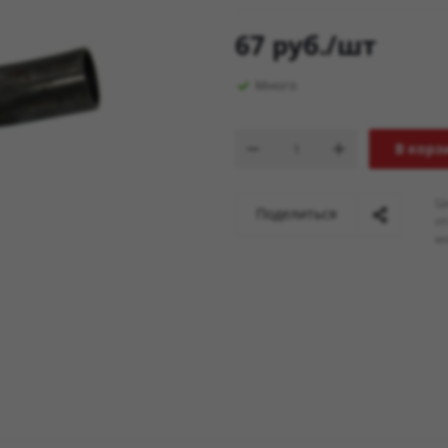
67
руб.
/шт
Много
В корз
Ц
Поделиться
о
мо